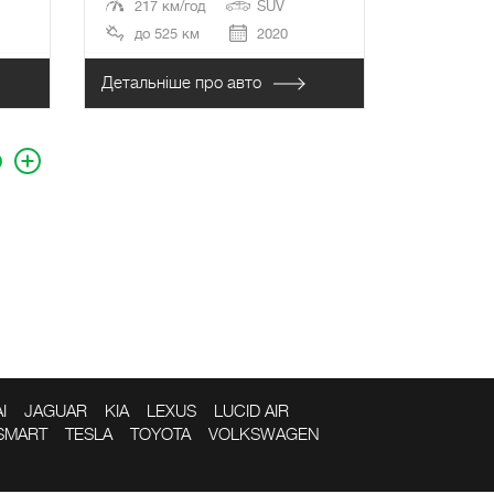
217 км/год
SUV
до 525 км
2020
Детальніше про авто
о
I
JAGUAR
KIA
LEXUS
LUCID AIR
SMART
TESLA
TOYOTA
VOLKSWAGEN