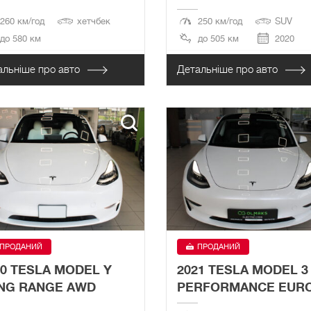
260 км/год
хетчбек
250 км/год
SUV
до 580 км
до 505 км
2020
альніше про авто
Детальніше про авто
ПРОДАНИЙ
ПРОДАНИЙ
20 TESLA MODEL Y
2021 TESLA MODEL 3
NG RANGE AWD
PERFORMANCE EUR