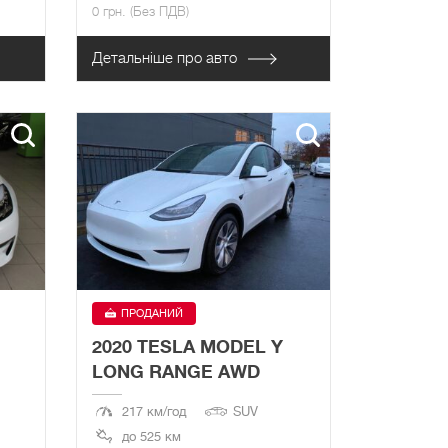
0 грн. (Без ПДВ)
Детальніше про авто
ПРОДАНИЙ
2020 TESLA MODEL Y
LONG RANGE AWD
217 км/год
SUV
до 525 км