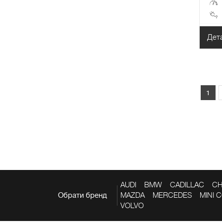
Дет
1
AUDI
BMW
CADILLAC
CH
MAZDA
MERCEDES
MINI 
Обрати бренд
VOLVO