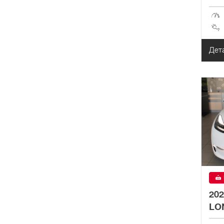
Дет
20
LO