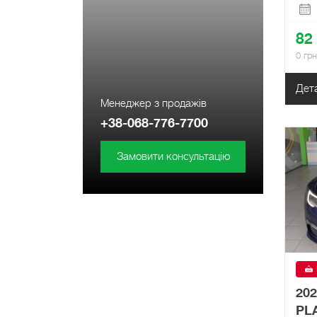
82
0 гр
Дет
Менеджер з продажів
+38-068-776-7700
Замовити консультацію
20
PL