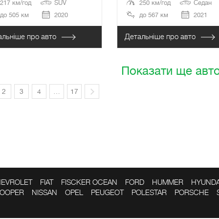
217 км/год
SUV
250 км/год
Седан
до 505 км
2020
до 567 км
2021
альніше про авто
Детальніше про авто
Показати ще авт
2
3
4
…
17
EVROLET
FIAT
FISCKER OCEAN
FORD
HUMMER
HYUNDA
COOPER
NISSAN
OPEL
PEUGEOT
POLESTAR
PORSCHE