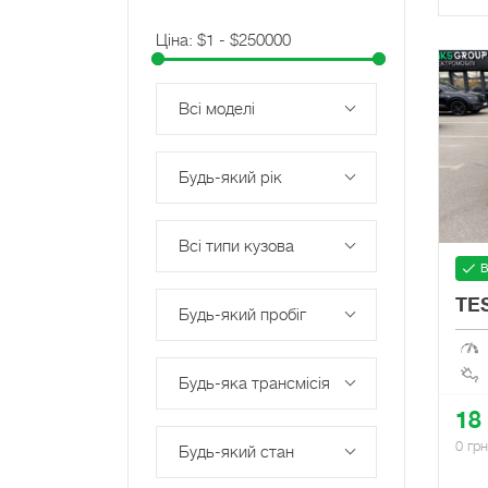
Ціна:
$
1
- $
250000
Всі моделі
Будь-який рік
Всі типи кузова
В
TE
Будь-який пробіг
Будь-яка трансмісія
18
0 гр
Будь-який стан