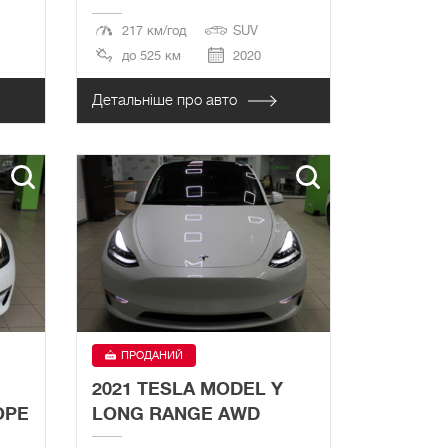
217 км/год
SUV
до 525 км
2020
Детальніше про авто
ПРОДАНИЙ
2021 TESLA MODEL Y
OPE
LONG RANGE AWD