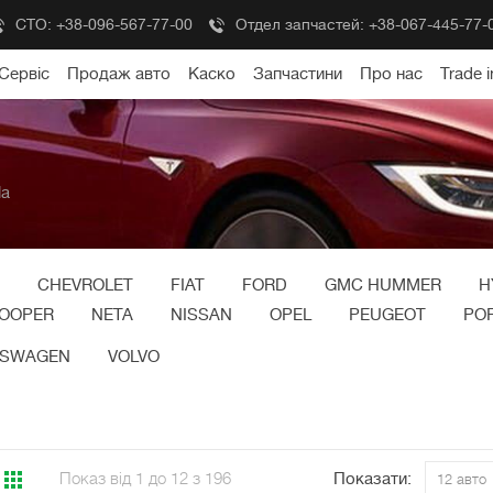
СТО:
+38-096-567-77-00
Отдел запчастей:
+38-067-445-77-
Сервіс
Продаж авто
Каско
Запчастини
Про нас
Trade i
la
CHEVROLET
FIAT
FORD
GMC HUMMER
H
COOPER
NETA
NISSAN
OPEL
PEUGEOT
PO
KSWAGEN
VOLVO
Показ від 1 до 12 з 196
Показати:
12 авто