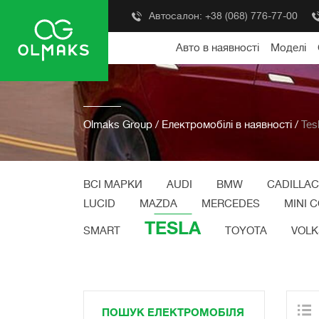
Автосалон:
+38 (068) 776-77-00
Авто в наявності
Моделі
Olmaks Group
/
Електромобілі в наявності
/
Tes
ВСІ МАРКИ
AUDI
BMW
CADILLAC
LUCID
MAZDA
MERCEDES
MINI 
TESLA
SMART
TOYOTA
VOL
ПОШУК ЕЛЕКТРОМОБІЛЯ