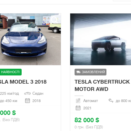
 НАЯВНОСТІ
ЗАМОВЛЕНИЙ
SLA MODEL 3 2018
TESLA CYBERTRUCK 
MOTOR AWD
225 км/год
Седан
до 450 км
2018
Автомат
до 800 
2021
 000 $
82 000 $
н. (Без ПДВ)
0 грн. (Без ПДВ)