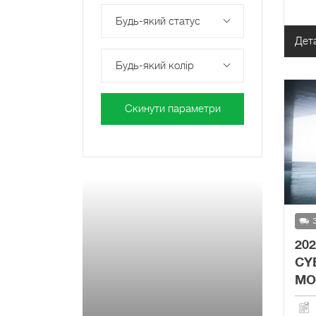
Будь-який статус
Дет
Будь-який колір
Скинути параметри
20
CY
MO