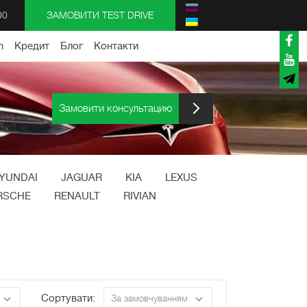
00
ЗАМОВИТИ TEST DRIVE
n
Кредит
Блог
Контакти
Замовити консультацию
YUNDAI
JAGUAR
KIA
LEXUS
RSCHE
RENAULT
RIVIAN
Сортувати:
За замовчуванням